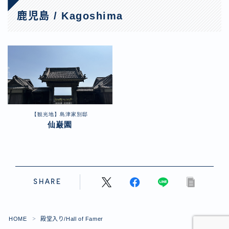
鹿児島 / Kagoshima
【観光地】島津家別邸
仙巌園
Follow Me
SHARE
HOME
殿堂入り/Hall of Famer
＞