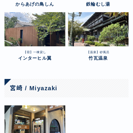
からあげの鳥しん
鉄輪むし湯
【宿】一棟貸し
【温泉】砂風呂
インターヒル翼
竹瓦温泉
宮崎 / Miyazaki