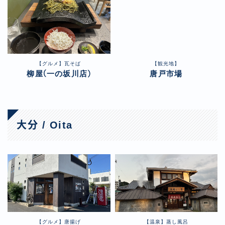
【グルメ】瓦そば
【観光地】
柳屋(一の坂川店)
唐戸市場
大分 / Oita
【グルメ】唐揚げ
【温泉】蒸し風呂