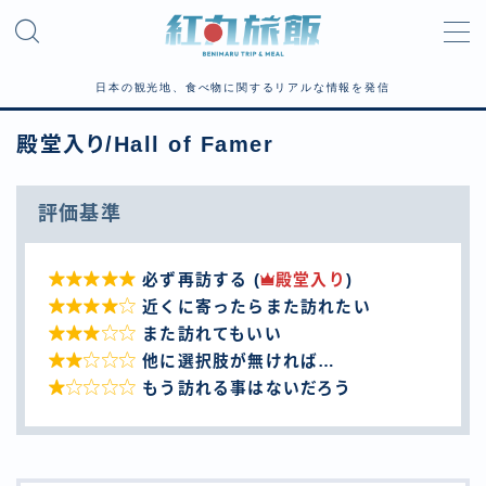
MENU
日本の観光地、食べ物に関するリアルな情報を発信
殿堂入り/Hall of Famer
ホーム
Home
記事
Article
評価基準
長編日記/Long diary

必ず再訪する (
殿堂入り
)
短編日記/Short diary

近くに寄ったらまた訪れたい

また訪れてもいい
殿堂入り
Hall of Famer

他に選択肢が無ければ…
観光地/Tourist spot

もう訪れる事はないだろう
グルメ/Meal